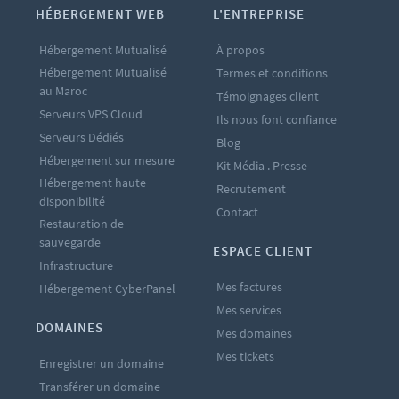
HÉBERGEMENT WEB
L'ENTREPRISE
Hébergement Mutualisé
À propos
Hébergement Mutualisé
Termes et conditions
au Maroc
Témoignages client
Serveurs VPS Cloud
Ils nous font confiance
Serveurs Dédiés
Blog
Hébergement sur mesure
Kit Média . Presse
Hébergement haute
Recrutement
disponibilité
Contact
Restauration de
sauvegarde
ESPACE CLIENT
Infrastructure
Mes factures
Hébergement CyberPanel
Mes services
DOMAINES
Mes domaines
Mes tickets
Enregistrer un domaine
Transférer un domaine