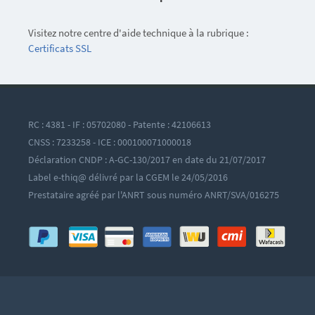
Visitez notre centre d'aide technique à la rubrique :
Certificats SSL
RC : 4381 - IF : 05702080 - Patente : 42106613
CNSS : 7233258 - ICE : 000100071000018
Déclaration CNDP : A-GC-130/2017 en date du 21/07/2017
Label e-thiq@ délivré par la CGEM le 24/05/2016
Prestataire agréé par l'ANRT sous numéro ANRT/SVA/016275