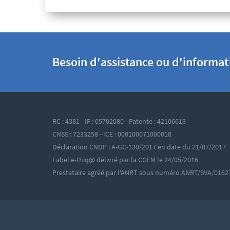
Besoin d'assistance ou d'informa
RC : 4381 - IF : 05702080 - Patente : 42106613
CNSS : 7233258 - ICE : 000100071000018
Déclaration CNDP : A-GC-130/2017 en date du 21/07/2017
Label e-thiq@ délivré par la CGEM le 24/05/2016
Prestataire agréé par l'ANRT sous numéro ANRT/SVA/0162