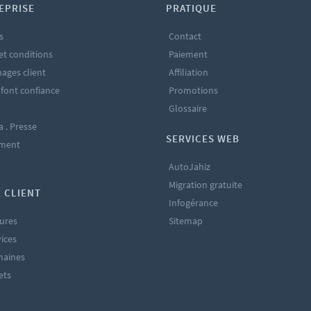
EPRISE
PRATIQUE
s
Contact
et conditions
Paiement
ages client
Affiliation
 font confiance
Promotions
Glossaire
a . Presse
SERVICES WEB
ement
AutoJahiz
Migration gratuite
 CLIENT
Infogérance
ures
Sitemap
ices
maines
ets