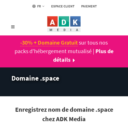
FR
ESPACE CLIENT
PAIEMENT
-30% + Domaine Gratuit
sur tous nos
packs d'hébergement mutualisé |
Plus de
détails
Domaine .space
Enregistrez nom de domaine .space
chez ADK Media