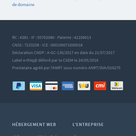
de domaine
RC : 4381 - IF : 05702080 - Patente : 42106613
CNSS : 7233258 - ICE : 000100071000018
Déclaration CNDP : A-GC-130/2017 en date du 21/07/2017
Label e-thiq@ délivré par la CGEM le 24/05/2016
Prestataire agréé par l'ANRT sous numéro ANRT/SVA/016275
HÉBERGEMENT WEB
L'ENTREPRISE