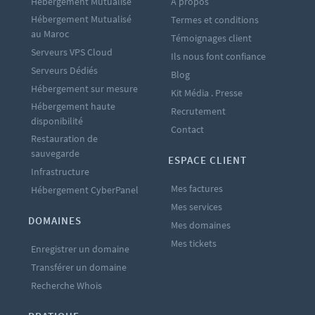
Hébergement Mutualisé
À propos
Hébergement Mutualisé
Termes et conditions
au Maroc
Témoignages client
Serveurs VPS Cloud
Ils nous font confiance
Serveurs Dédiés
Blog
Hébergement sur mesure
Kit Média . Presse
Hébergement haute
Recrutement
disponibilité
Contact
Restauration de
sauvegarde
ESPACE CLIENT
Infrastructure
Mes factures
Hébergement CyberPanel
Mes services
DOMAINES
Mes domaines
Mes tickets
Enregistrer un domaine
Transférer un domaine
Recherche Whois