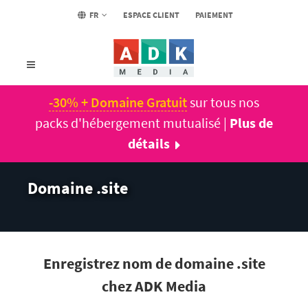
FR
ESPACE CLIENT
PAIEMENT
-30% + Domaine Gratuit
sur tous nos
packs d'hébergement mutualisé |
Plus de
détails
Domaine .site
Enregistrez nom de domaine .site
chez ADK Media