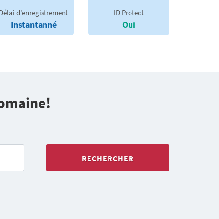
Délai d'enregistrement
ID Protect
Instantanné
Oui
domaine!
RECHERCHER