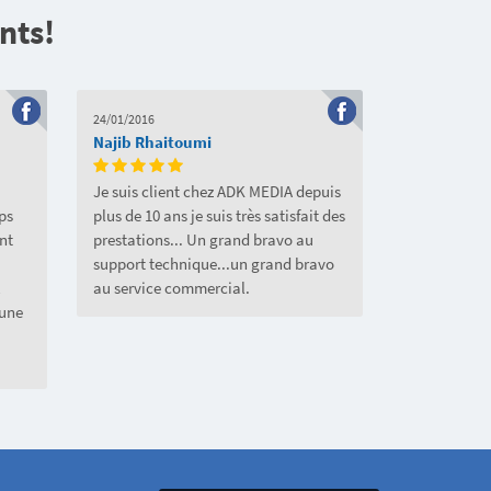
nts!
24/01/2016
Najib Rhaitoumi
Je suis client chez ADK MEDIA depuis
ps
plus de 10 ans je suis très satisfait des
ont
prestations... Un grand bravo au
support technique...un grand bravo
au service commercial.
 une