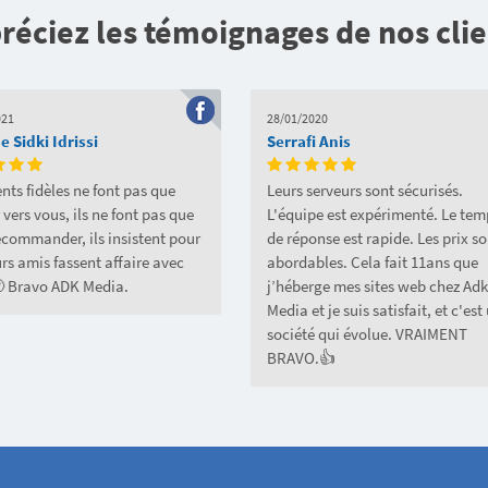
réciez les témoignages de nos clie
021
28/01/2020
 Sidki Idrissi
Serrafi Anis
ents fidèles ne font pas que
Leurs serveurs sont sécurisés.
 vers vous, ils ne font pas que
L'équipe est expérimenté. Le tem
ecommander, ils insistent pour
de réponse est rapide. Les prix s
rs amis fassent affaire avec
abordables. Cela fait 11ans que
 Bravo ADK Media.
j’héberge mes sites web chez Adk
Media et je suis satisfait, et c'est
société qui évolue. VRAIMENT
BRAVO.👍