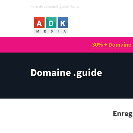
Nom de domaine .guide Maroc
-30% + Domaine 
Domaine .guide
Enreg