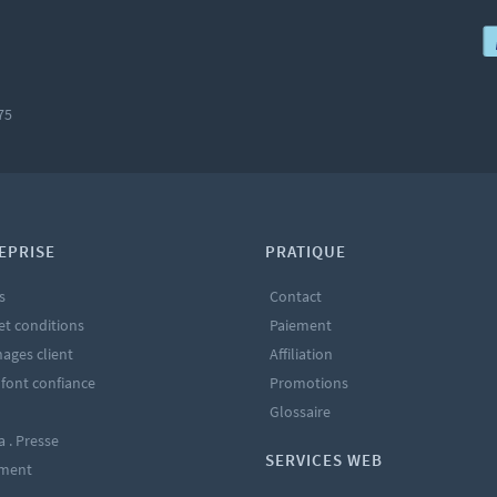
75
EPRISE
PRATIQUE
s
Contact
et conditions
Paiement
ages client
Affiliation
 font confiance
Promotions
Glossaire
a . Presse
SERVICES WEB
ement