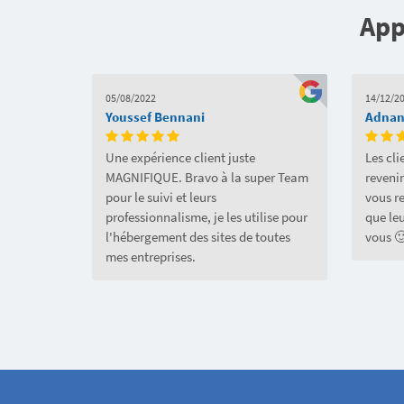
App
05/08/2022
14/12/2
Youssef Bennani
Adnane
Une expérience client juste
Les cli
MAGNIFIQUE. Bravo à la super Team
revenir
pour le suivi et leurs
vous r
professionnalisme, je les utilise pour
que leu
l'hébergement des sites de toutes
vous 
mes entreprises.