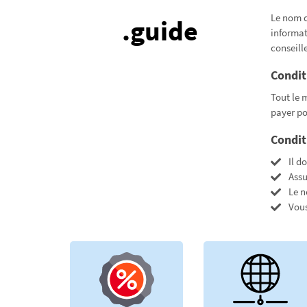
Le nom d
.guide
informat
conseill
Condit
Tout le 
payer pou
Condit
Il d
Assu
Le n
Vous