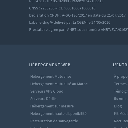
RC : 4381 - IF : 05702080 - Patente : 42106613
CNSS : 7233258 - ICE : 000100071000018
Déclaration CNDP : A-GC-130/2017 en date du 21/07/2017
Label e-thiq@ délivré par la CGEM le 24/05/2016
Prestataire agréé par l'ANRT sous numéro ANRT/SVA/0162
HÉBERGEMENT WEB
L'ENTR
Hébergement Mutualisé
À propo
Hébergement Mutualisé au Maroc
Termes 
Serveurs VPS Cloud
Témoign
Serveurs Dédiés
Ils nous
Hébergement sur mesure
Blog
Hébergement haute disponibilité
Kit Médi
Restauration de sauvegarde
Recrut