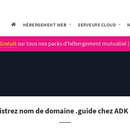
HÉBERGEMENT WEB
SERVEURS CLOUD
N
Gratuit
sur tous nos packs d'hébergement mutualisé 
istrez nom de domaine .guide chez ADK