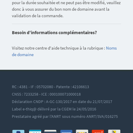
pour la durée souhaitée et ne peut pas être modifié, veuillez
donc à vous assurer du bon nom de domaine avant la
validation de la commande.
Besoin d'informations complémentaires?
Visitez notre centre d'aide technique à la rubrique :
Noms
de domaine
RC : 4381 - IF : 05702080 - Patente : 42106613
CNSS : 7233258 - ICE : 000100071000018
Déclaration CNDP : A-GC-130/2017 en date du 21/07/2017
Label e-thiq@ délivré par la CGEM le 24/05/2016
Prestataire agréé par l'ANRT sous numéro ANRT/SVA/016275