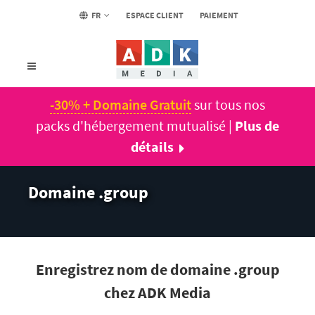
FR
ESPACE CLIENT
PAIEMENT
-30% + Domaine Gratuit
sur tous nos
packs d'hébergement mutualisé |
Plus de
détails
Domaine .group
Enregistrez nom de domaine .group
chez ADK Media