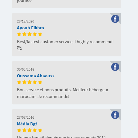
journée.
28/12/2020
Ayoub Elkhm
Best/fastest customer service, I highly recommend!
🥰
30/03/2018
Oussama Abaouss
Bon service et bons produits. Meilleur hébergeur
marocain. Je recommande!
27/07/2016
Média Bgt
Un bon travail depuis que je vous connais 2012