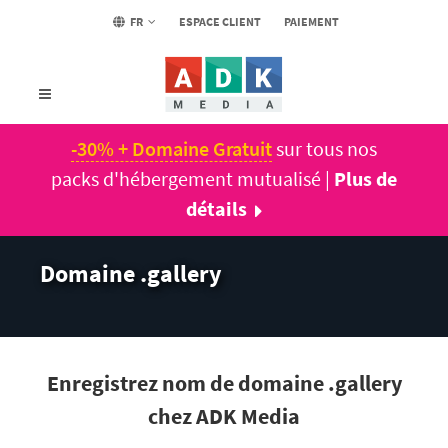
FR
ESPACE CLIENT
PAIEMENT
-30% + Domaine Gratuit
sur tous nos
packs d'hébergement mutualisé |
Plus de
détails
Domaine .gallery
Enregistrez nom de domaine .gallery
chez ADK Media