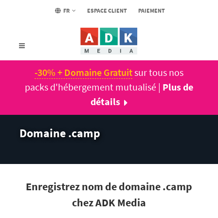
FR
ESPACE CLIENT
PAIEMENT
-30% + Domaine Gratuit
sur tous nos
packs d'hébergement mutualisé |
Plus de
détails
Domaine .camp
Enregistrez nom de domaine .camp
chez ADK Media