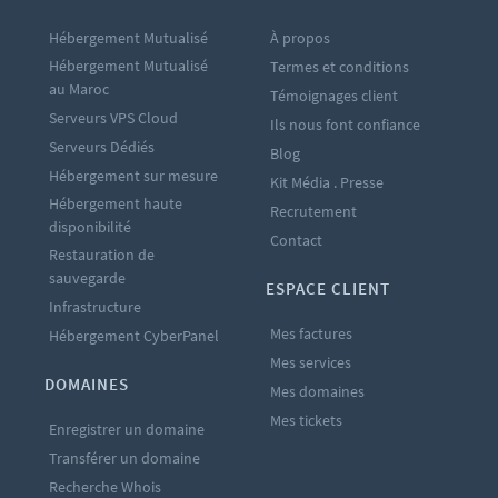
Hébergement Mutualisé
À propos
Hébergement Mutualisé
Termes et conditions
au Maroc
Témoignages client
Serveurs VPS Cloud
Ils nous font confiance
Serveurs Dédiés
Blog
Hébergement sur mesure
Kit Média . Presse
Hébergement haute
Recrutement
disponibilité
Contact
Restauration de
sauvegarde
ESPACE CLIENT
Infrastructure
Mes factures
Hébergement CyberPanel
Mes services
DOMAINES
Mes domaines
Mes tickets
Enregistrer un domaine
Transférer un domaine
Recherche Whois